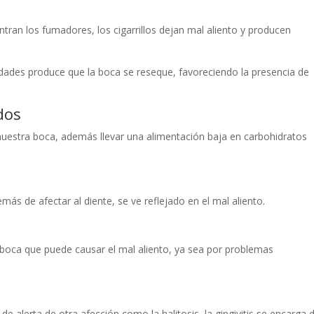
entran los fumadores, los cigarrillos dejan mal aliento y producen
idades produce que la boca se reseque, favoreciendo la presencia de
ados
e nuestra boca, además llevar una alimentación baja en carbohidratos
s de afectar al diente, se ve reflejado en el mal aliento.
boca que puede causar el mal aliento, ya sea por problemas
 alerta de otra afección como la halitosis, la gingivitis se encarga d