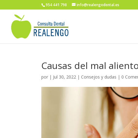
954 441 798
info@realengodental.es
Causas del mal alient
por
|
Jul 30, 2022
|
Consejos y dudas
|
0 Comen