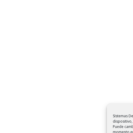
SIstemas De
dispositivo,
Puede cambi
momento en 