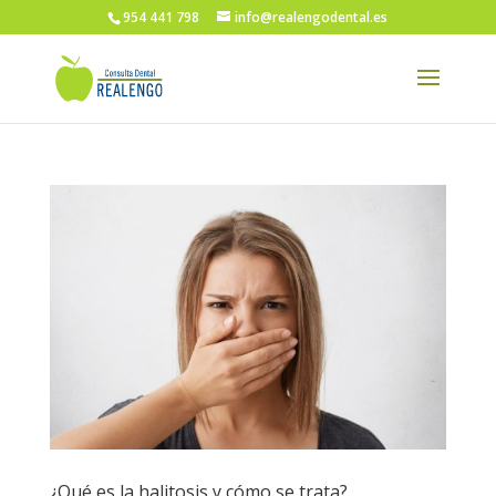
954 441 798
info@realengodental.es
¿Qué es la halitosis y cómo se trata?