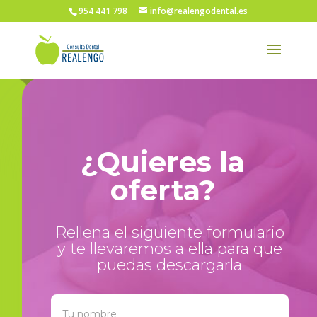
954 441 798
info@realengodental.es
¿Quieres la
oferta?
Rellena el siguiente formulario
y te llevaremos a ella para que
puedas descargarla