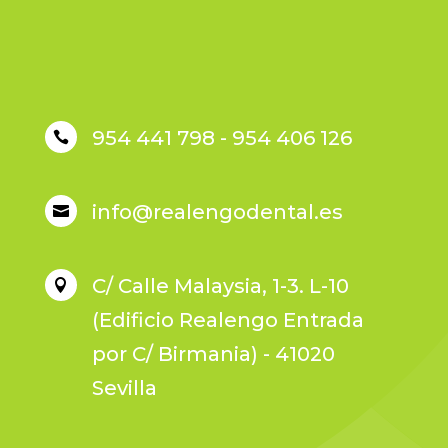
954 441 798 - 954 406 126

info@realengodental.es

C/ Calle Malaysia, 1-3. L-10

(Edificio Realengo Entrada
por C/ Birmania) - 41020
Sevilla